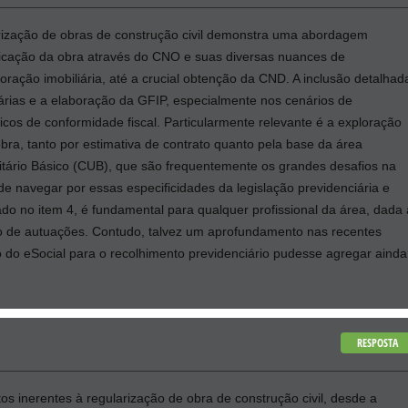
rização de obras de construção civil demonstra uma abordagem
tificação da obra através do CNO e suas diversas nuances de
oração imobiliária, até a crucial obtenção da CND. A inclusão detalhad
iárias e a elaboração da GFIP, especialmente nos cenários de
icos de conformidade fiscal. Particularmente relevante é a exploração
bra, tanto por estimativa de contrato quanto pela base da área
itário Básico (CUB), que são frequentemente os grandes desafios na
 navegar por essas especificidades da legislação previdenciária e
do no item 4, é fundamental para qualquer profissional da área, dada 
co de autuações. Contudo, talvez um aprofundamento nas recentes
o do eSocial para o recolhimento previdenciário pudesse agregar ainda
RESPOSTA
s inerentes à regularização de obra de construção civil, desde a