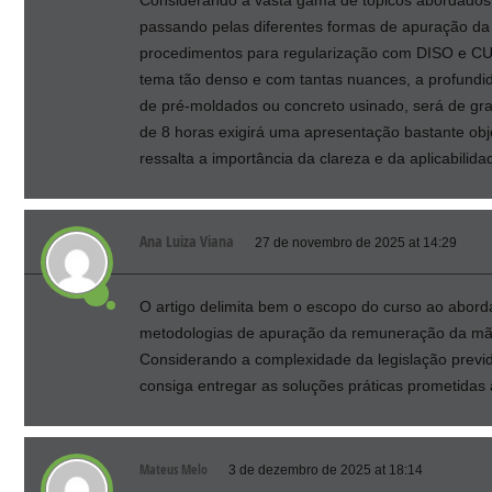
Considerando a vasta gama de tópicos abordados –
passando pelas diferentes formas de apuração da 
procedimentos para regularização com DISO e CU
tema tão denso e com tantas nuances, a profundid
de pré-moldados ou concreto usinado, será de gran
de 8 horas exigirá uma apresentação bastante obje
ressalta a importância da clareza e da aplicabilida
Ana Luiza Viana
27 de novembro de 2025 at 14:29
O artigo delimita bem o escopo do curso ao aborda
metodologias de apuração da remuneração da mão 
Considerando a complexidade da legislação previd
consiga entregar as soluções práticas prometidas 
Mateus Melo
3 de dezembro de 2025 at 18:14