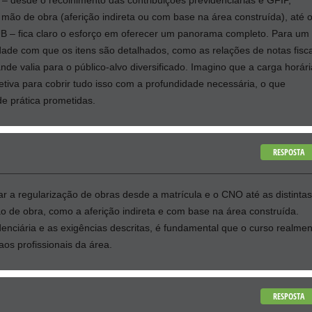
 desde o recolhimento das contribuições previdenciárias e GFIP,
mão de obra (aferição indireta ou com base na área construída), até 
B – fica claro o esforço em oferecer um panorama completo. Para um
ade com que os itens são detalhados, como as relações de notas fisca
de valia para o público-alvo diversificado. Imagino que a carga horári
tiva para cobrir tudo isso com a profundidade necessária, o que
de prática prometidas.
RESPOSTA
r a regularização de obras desde a matrícula e o CNO até as distintas
de obra, como a aferição indireta e com base na área construída.
enciária e as exigências descritas, é fundamental que o curso realmen
aos profissionais da área.
RESPOSTA