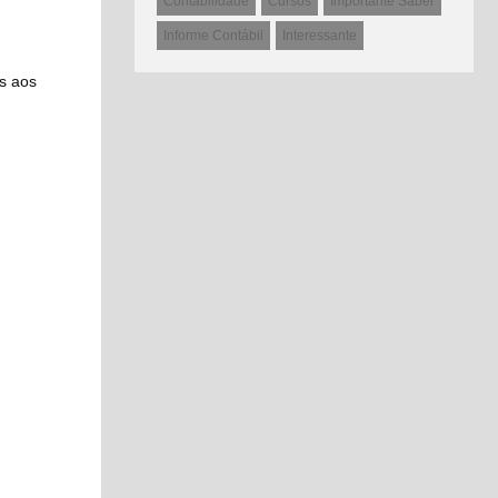
Contabilidade
Cursos
Importante Saber
Informe Contábil
Interessante
as aos