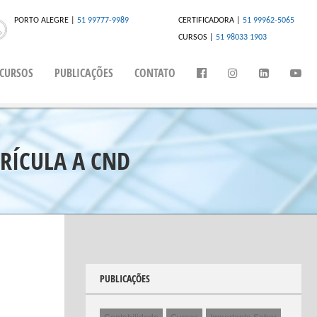
PORTO ALEGRE |
51 99777-9989
CERTIFICADORA |
51 99962-5065
CURSOS |
51 98033 1903
CURSOS
PUBLICAÇÕES
CONTATO
RÍCULA A CND
PUBLICAÇÕES