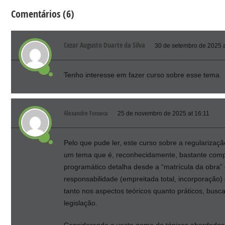
Comentários (6)
Cezar Augusto Duarte da Silva
30 de setembro de 2025 a
Tenho interesse em fazer curso sobre esse tema
Alexandre Fonseca
25 de novembro de 2025 at 16:11
Pelo que pude ler, este curso sobre a regulariza
um tema que é, reconhecidamente, bastante comple
programático detalha desde a “matrícula da obra”
responsabilidade (empreitada total, incorporação) 
tanto nos aspectos teóricos quanto práticos, busc
legislação.