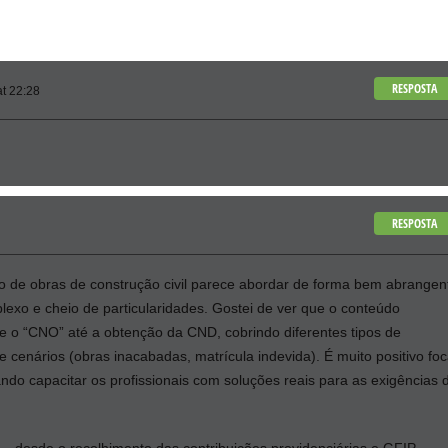
RESPOSTA
t 22:28
RESPOSTA
ção de obras de construção civil parece abordar de forma bem abrangen
xo e cheio de particularidades. Gostei de ver que o conteúdo
 e o “CNO” até a obtenção da CND, cobrindo diferentes tipos de
e cenários (obras inacabadas, matrícula indevida). É muito positivo foc
ando capacitar os profissionais com soluções reais para as exigências 