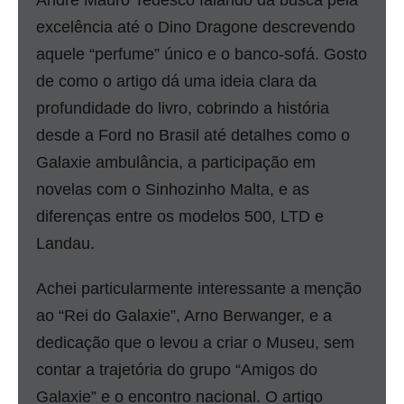
André Mauro Tedesco falando da busca pela
excelência até o Dino Dragone descrevendo
aquele “perfume” único e o banco-sofá. Gosto
de como o artigo dá uma ideia clara da
profundidade do livro, cobrindo a história
desde a Ford no Brasil até detalhes como o
Galaxie ambulância, a participação em
novelas com o Sinhozinho Malta, e as
diferenças entre os modelos 500, LTD e
Landau.
Achei particularmente interessante a menção
ao “Rei do Galaxie”, Arno Berwanger, e a
dedicação que o levou a criar o Museu, sem
contar a trajetória do grupo “Amigos do
Galaxie” e o encontro nacional. O artigo