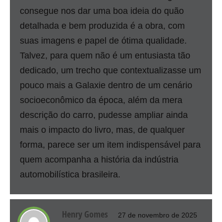
consegue nos dar uma boa ideia do quão
detalhada e bem produzida é a obra, com
suas imagens e papel de ótima qualidade.
Talvez, para quem não é um entusiasta tão
dedicado, um trecho que contextualizasse um
pouco mais a Galaxie dentro de um cenário
socioeconômico da época, além da mera
descrição do carro, pudesse ampliar ainda
mais o impacto do livro, mas, de qualquer
forma, parece ser um item indispensável para
quem acompanha a história da indústria
automobilística brasileira.
Henry Gomes
27 de novembro de 2025