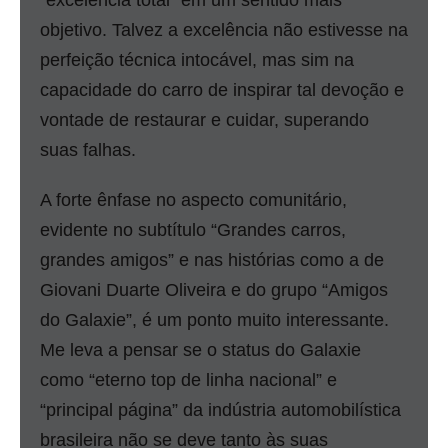
“excelência total” em um sentido mais
objetivo. Talvez a excelência não estivesse na
perfeição técnica intocável, mas sim na
capacidade do carro de inspirar tal devoção e
vontade de restaurar e cuidar, superando
suas falhas.
A forte ênfase no aspecto comunitário,
evidente no subtítulo “Grandes carros,
grandes amigos” e nas histórias como a de
Giovani Duarte Oliveira e do grupo “Amigos
do Galaxie”, é um ponto muito interessante.
Me leva a pensar se o status do Galaxie
como “eterno top de linha nacional” e
“principal página” da indústria automobilística
brasileira não se deve tanto às suas