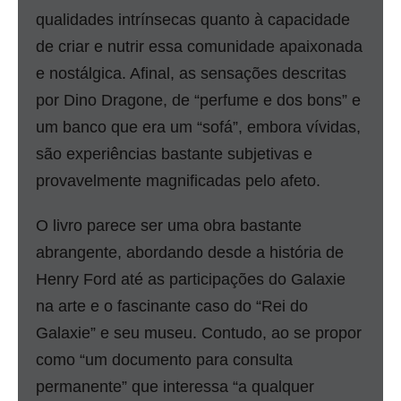
qualidades intrínsecas quanto à capacidade
de criar e nutrir essa comunidade apaixonada
e nostálgica. Afinal, as sensações descritas
por Dino Dragone, de “perfume e dos bons” e
um banco que era um “sofá”, embora vívidas,
são experiências bastante subjetivas e
provavelmente magnificadas pelo afeto.
O livro parece ser uma obra bastante
abrangente, abordando desde a história de
Henry Ford até as participações do Galaxie
na arte e o fascinante caso do “Rei do
Galaxie” e seu museu. Contudo, ao se propor
como “um documento para consulta
permanente” que interessa “a qualquer