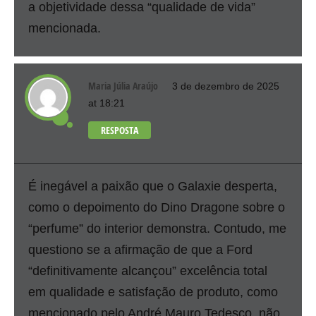
a objetividade dessa “qualidade de vida”
mencionada.
Maria Júlia Araújo
3 de dezembro de 2025
at 18:21
RESPOSTA
É inegável a paixão que o Galaxie desperta,
como o depoimento do Dino Dragone sobre o
“perfume” do interior demonstra. Contudo, me
questiono se a afirmação de que a Ford
“definitivamente alcançou” excelência total
em qualidade e satisfação de produto, como
mencionado pelo André Mauro Tedesco, não