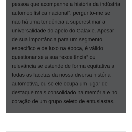
pessoa que acompanhe a história da indústria
automobilística nacional”, pergunto-me se
não há uma tendência a superestimar a
universalidade do apelo do Galaxie. Apesar
de sua importância para um segmento
específico e de luxo na época, é válido
questionar se a sua “excelência” ou
relevância se estende de forma equitativa a
todas as facetas da nossa diversa história
automotiva, ou se ele ocupa um lugar de
destaque mais consolidado na memória e no
coração de um grupo seleto de entusiastas.