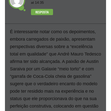
at 14:35
RESPOSTA
É interessante notar como os depoimentos,
embora carregados de paixão, apresentam
perspectivas diversas sobre a “excelência
total em qualidade” que André Mauro Tedesco
afirma ter sido alcançada. A paixão de Austin
Saraiva por um Galaxie “meio torto” e com
“garrafa de Coca-Cola cheia de gasolina”
sugere que o verdadeiro encanto do modelo
pode ter residido mais na experiência e no
status que ele proporcionava do que na sua
perfeição construtiva, colocando em questão