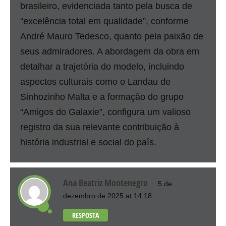
brasileiro, evidenciada tanto pela busca de
“excelência total em qualidade”, conforme
André Mauro Tedesco, quanto pela paixão de
seus admiradores. A abordagem da obra em
detalhar a trajetória do modelo, incluindo
aspectos culturais como o Landau de
Sinhozinho Malta e a formação do grupo
“Amigos do Galaxie”, configura um valioso
registro da sua relevante contribuição à
história industrial e social do país.
Ana Beatriz Montenegro
5 de
dezembro de 2025 at 14:18
RESPOSTA