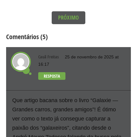
PRÓXIMO
Comentários (5)
Cauã Freitas
25 de novembro de 2025 at
16:17
RESPOSTA
Que artigo bacana sobre o livro “Galaxie —
Grandes carros, grandes amigos”! É ótimo
ver como o texto já consegue capturar a
paixão dos “galaxeiros”, citando desde o