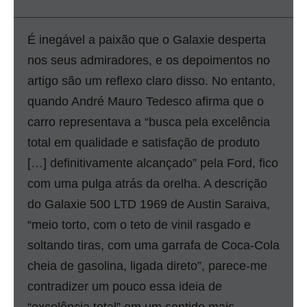
É inegável a paixão que o Galaxie desperta
nos seus admiradores, e os depoimentos no
artigo são um reflexo claro disso. No entanto,
quando André Mauro Tedesco afirma que o
carro representava a “busca pela excelência
total em qualidade e satisfação de produto
[…] definitivamente alcançado” pela Ford, fico
com uma pulga atrás da orelha. A descrição
do Galaxie 500 LTD 1969 de Austin Saraiva,
“meio torto, com o teto de vinil rasgado e
soltando tiras, com uma garrafa de Coca-Cola
cheia de gasolina, ligada direto”, parece-me
contradizer um pouco essa ideia de