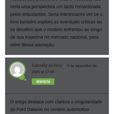
seria uma perspectiva um tanto romantizada
pelos entusiastas. Seria interessante ver se o
livro também explora as eventuais críticas ou
os desafios que o modelo enfrentou ao longo
de sua trajetória no mercado nacional, para
além dessa adoração.
Gabrielly da Rosa
4 de dezembro de
2025 at 17:48
RESPOSTA
O artigo destaca com clareza a singularidade
do Ford Galaxie no cenário automotivo