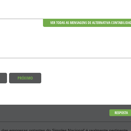
VER TODAS AS MENSAGENS DE ALTERNATIVA CONTABILIDA
PRÓXIMO
RESPOSTA
s das empresas optantes do Simples Nacional’ é realmente pertinente.