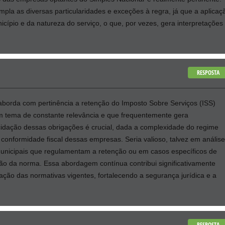
mpla as diversas particularidades e exceções à regra, já que a aplicaç
cípio e da natureza do serviço, o que, por vezes, gera interpretações
RESPOSTA
 aborda com pertinência a retenção do Imposto Sobre Serviços (ISS)
m tema de constante relevância e que frequentemente gera
lucidação dessas obrigações é crucial, dada a complexidade do regime
 e conformidade fiscal dessas empresas. Seria valioso, talvez em anális
 municipais que regulamentam a retenção ou em casos específicos de
ão da norma. Essa abordagem contínua contribui significativamente
cação das normativas vigentes, fortalecendo a segurança jurídica e a
RESPOSTA