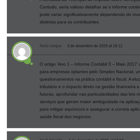
Contudo, seria valioso detalhar se o informe conte
pode variar significativamente dependendo do muni
distintas para os contribuintes.
Pietra Campos
3 de dezembro de 2025 at 18:12
O artigo ‘Ano 1 – Informe Contábil 3 – Maio 2017’
para empresas optantes pelo Simples Nacional, u
questionamentos na prática contábil e fiscal. A e
tributário e o impacto direto na gestão financeira
futuras, aprofundar nas particularidades das leis
serviços que geram maior ambiguidade na aplicaç
para mitigar equívocos e assegurar a correta apli
saúde fiscal dos negócios.