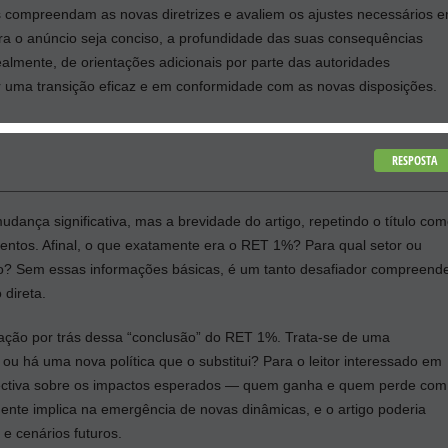
os compreendam as novas diretrizes e avaliem os ajustes necessários 
ora o anúncio seja conciso, a profundidade das suas consequências
ealmente, de orientações adicionais por parte das autoridades
ir uma transição eficaz e em conformidade com as novas disposições.
RESPOSTA
ança significativa, mas a brevidade do artigo, repetindo o título co
ntos. Afinal, o que exatamente era o RET 1%? Para qual setor ou
o? Sem essas informações básicas, é um tanto desafiador compreend
 direta.
vação por trás dessa “conclusão” do RET 1%. Trata-se de uma
 ou há uma nova política que o substitui? Para o leitor interessado em
spectiva sobre os impactos esperados — quem ganha e quem perde com
lmente implica na emergência de novas dinâmicas, e o artigo poderia
e cenários futuros.