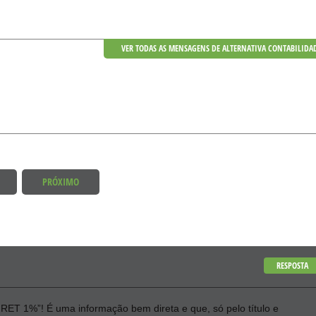
VER TODAS AS MENSAGENS DE ALTERNATIVA CONTABILIDA
PRÓXIMO
RESPOSTA
 RET 1%”! É uma informação bem direta e que, só pelo título e