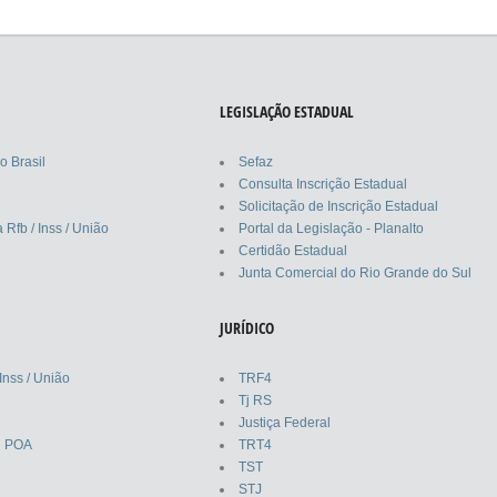
LEGISLAÇÃO ESTADUAL
o Brasil
Sefaz
Consulta Inscrição Estadual
Solicitação de Inscrição Estadual
 Rfb / Inss / União
Portal da Legislação - Planalto
Certidão Estadual
Junta Comercial do Rio Grande do Sul
JURÍDICO
Inss / União
TRF4
Tj RS
Justiça Federal
l POA
TRT4
TST
STJ