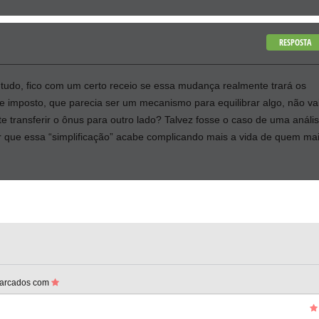
RESPOSTA
ntudo, fico com um certo receio se essa mudança realmente trará os
e imposto, que parecia ser um mecanismo para equilibrar algo, não vai
e transferir o ônus para outro lado? Talvez fosse o caso de uma análi
ar que essa “simplificação” acabe complicando mais a vida de quem ma
marcados com