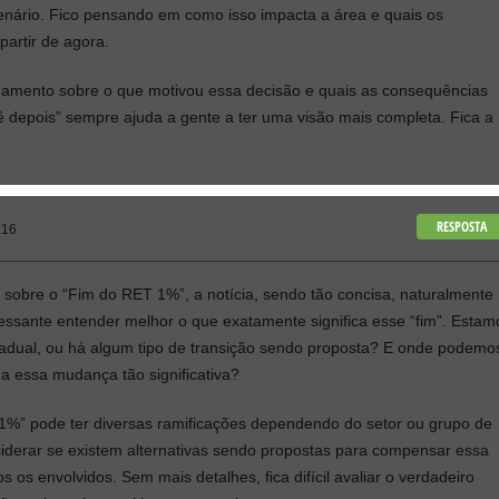
enário. Fico pensando em como isso impacta a área e quais os
artir de agora.
damento sobre o que motivou essa decisão e quais as consequências
ê depois” sempre ajuda a gente a ter uma visão mais completa. Fica a
RESPOSTA
:16
 sobre o “Fim do RET 1%”, a notícia, sendo tão concisa, naturalmente
ressante entender melhor o que exatamente significa esse “fim”. Estam
adual, ou há algum tipo de transição sendo proposta? E onde podemo
a essa mudança tão significativa?
%” pode ter diversas ramificações dependendo do setor ou grupo de
nsiderar se existem alternativas sendo propostas para compensar essa
os envolvidos. Sem mais detalhes, fica difícil avaliar o verdadeiro