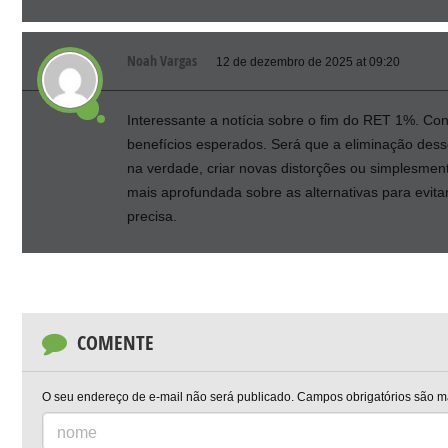
Noah Vargas
12 de dezembro de 2025 at 09:20
Interessante a notícia sobre o fim do RET 1%. Co
benefícios esperados. Será que a eliminação dess
na verdade, criar novas distorções ou simplesment
mais aprofundada sobre as alternativas para evit
precisa.
COMENTE
O seu endereço de e-mail não será publicado.
Campos obrigatórios são 
nome