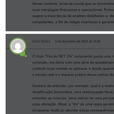
Nesse contexto, torna-se crucial que os envolvid
suas estratégias financeiras e operacionais. Emb
sugere a importância de análises detalhadas e, id
competentes, a fim de mitigar incertezas e garant
Eloah Ribeiro
5 de dezembro de 2025 at 13:56
O título “Fim do RET 1%” certamente pauta uma mud
conteúdo, me deixa com uma série de questioname
contexto essa medida se aplicava, e desde quand
o escopo real e o impacto prático dessa notícia tão
Gostaria de entender, por exemplo, qual é a moti
simplificação burocrática, uma readequação fiscal,
entender as nuances, seria valioso ter uma per
essa alteração. Afinal, o “fim” de uma regra gera
enriquecer muito ao abordar essas consequências 