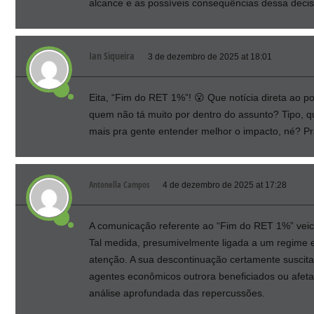
alcance e as possíveis consequências dessa decisã
Ian Siqueira
3 de dezembro de 2025 at 18:01
Eita, “Fim do RET 1%”! 😮 Que notícia direta ao p
quem não tá muito por dentro do assunto? Tipo, qu
mais pra gente entender melhor o impacto, né? P
Antonella Campos
4 de dezembro de 2025 at 17:28
A comunicação referente ao “Fim do RET 1%” veicu
Tal medida, presumivelmente ligada a um regime e
atenção. A sua descontinuação certamente suscita
agentes econômicos outrora beneficiados ou afeta
análise aprofundada das repercussões.