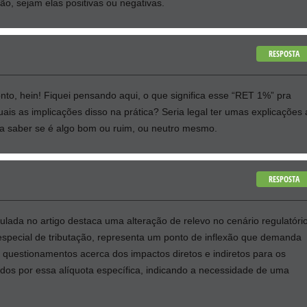
o, sejam elas positivas ou negativas.
RESPOSTA
onto, hein! Fiquei pensando aqui, o que significa esse “RET 1%” pra
ais as implicações disso na prática? Seria legal ter umas explicações 
ra saber se é algo bom ou ruim, ou neutro mesmo.
RESPOSTA
lada no artigo destaca uma alteração de relevo no cenário regulatório
special de tributação, representa um ponto de inflexão que demanda
 questionamentos acerca dos impactos diretos e indiretos para os
dos por essa alíquota específica, indicando a necessidade de uma