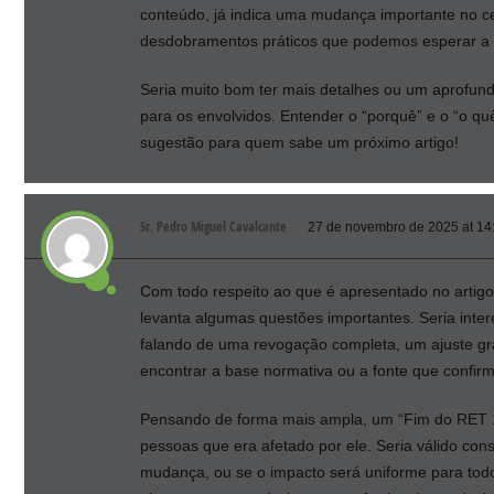
conteúdo, já indica uma mudança importante no c
desdobramentos práticos que podemos esperar a p
Seria muito bom ter mais detalhes ou um aprofun
para os envolvidos. Entender o “porquê” e o “o qu
sugestão para quem sabe um próximo artigo!
Sr. Pedro Miguel Cavalcante
27 de novembro de 2025 at 14
Com todo respeito ao que é apresentado no artigo
levanta algumas questões importantes. Seria inte
falando de uma revogação completa, um ajuste gr
encontrar a base normativa ou a fonte que confirm
Pensando de forma mais ampla, um “Fim do RET 1
pessoas que era afetado por ele. Seria válido co
mudança, ou se o impacto será uniforme para todos 